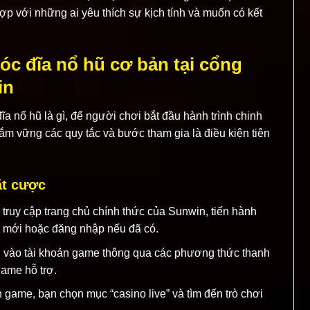
p với những ai yêu thích sự kịch tính và muốn có kết
óc đĩa nổ hũ cơ bản tại cổng
in
ĩa nổ hũ là gì, để người chơi bắt đầu hành trình chinh
ắm vững các quy tắc và bước tham gia là điều kiện tiên
ặt cược
truy cập trang chủ chính thức của Sunwin, tiến hành
n mới hoặc đăng nhập nếu đã có.
 vào tài khoản game thông qua các phương thức thanh
ame hỗ trợ.
 game, bạn chọn mục “casino live” và tìm đến trò chơi