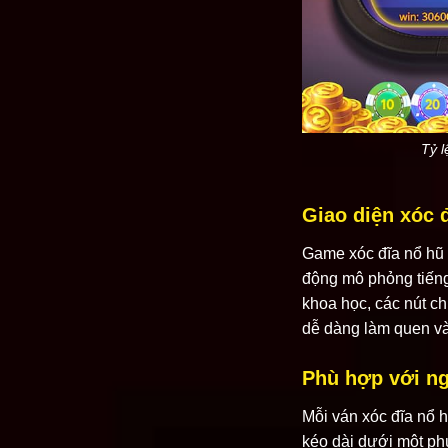
Tỷ l
Giao diện xóc 
Game xóc đĩa nổ hũ 
động mô phỏng tiếng
khoa học, các nút c
dễ dàng làm quen và
Phù hợp với ng
Mỗi ván xóc đĩa nổ h
kéo dài dưới một phú