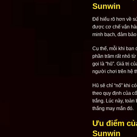
Sunwin
Để hiểu rõ hơn về sứ
được cơ chế vận hàn
minh bạch, đảm bảo 
Cụ thể, mỗi khi bạn
phần trăm rất nhỏ t
gọi là “hũ”. Giá trị 
người chơi trên hệ 
Hũ sẽ chỉ “nổ” khi 
theo quy định của cổ
trắng. Lúc này, toàn
thắng may mắn đó.
Ưu điểm của
Sunwin