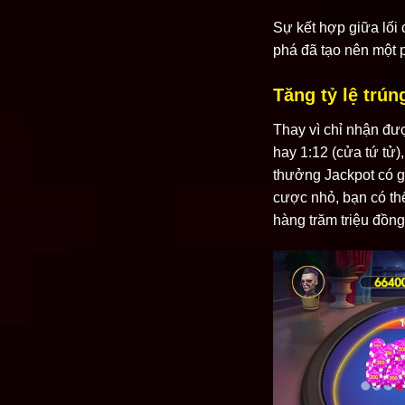
Sự kết hợp giữa lối
phá đã tạo nên một 
Tăng tỷ lệ trú
Thay vì chỉ nhận đượ
hay 1:12 (cửa tứ tử
thưởng Jackpot có gi
cược nhỏ, bạn có thể
hàng trăm triệu đồn