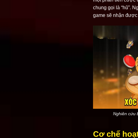
chung gọi là “hũ”. 
game sẽ nhận được to
Nghiên cứu b
Cơ chế hoạ