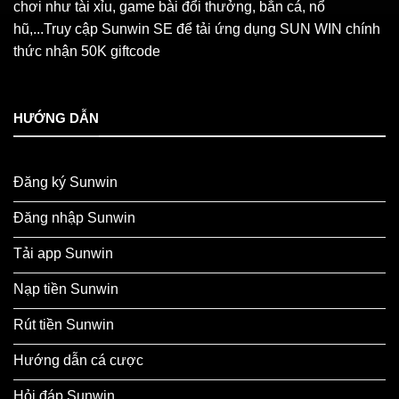
chơi như tài xỉu, game bài đổi thưởng, bắn cá, nổ
hũ,...Truy cập Sunwin SE để tải ứng dụng SUN WIN chính
thức nhận 50K giftcode
HƯỚNG DẪN
Đăng ký Sunwin
Đăng nhập Sunwin
Tải app Sunwin
Nạp tiền Sunwin
Rút tiền Sunwin
Hướng dẫn cá cược
Hỏi đáp Sunwin