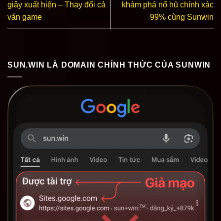
giây xuất hiện – Thay đổi cả
khám phá nổ hũ chính xác
ván game
99% cùng Sunwin
SUN.WIN LÀ DOMAIN CHÍNH THỨC CỦA SUNWIN