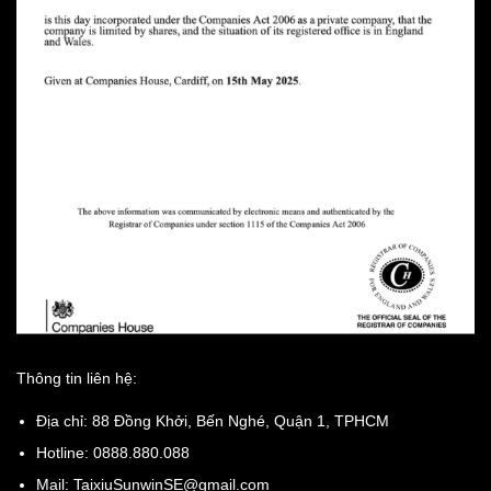
Thông tin liên hệ:
Địa chỉ: 88 Đồng Khởi, Bến Nghé, Quận 1, TPHCM
Hotline: 0888.880.088
Mail:
TaixiuSunwinSE@gmail.com