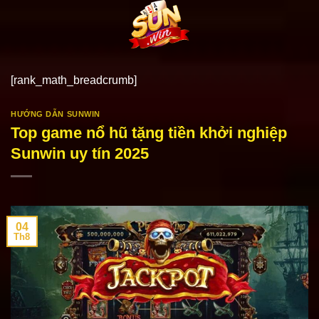
Bỏ
qua
nội
dung
[rank_math_breadcrumb]
HƯỚNG DẪN SUNWIN
Top game nổ hũ tặng tiền khởi nghiệp
Sunwin uy tín 2025
04
Th8