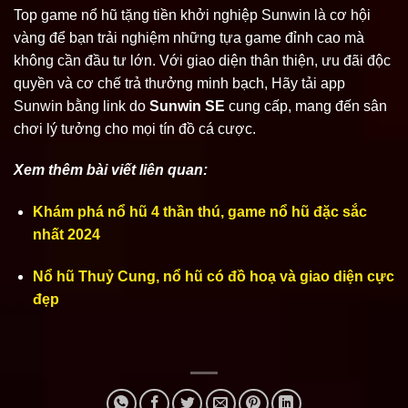
Top game nổ hũ tặng tiền khởi nghiệp Sunwin
là cơ hội
vàng để bạn trải nghiệm những tựa game đỉnh cao mà
không cần đầu tư lớn. Với giao diện thân thiện, ưu đãi độc
quyền và cơ chế trả thưởng minh bạch, Hãy tải app
Sunwin bằng link do
Sunwin SE
cung cấp,
mang đến sân
chơi lý tưởng cho mọi tín đồ cá cược.
Xem thêm bài viết liên quan:
Khám phá nổ hũ 4 thần thú, game nổ hũ đặc sắc
nhất 2024
Nổ hũ Thuỷ Cung, nổ hũ có đồ hoạ và giao diện cực
đẹp