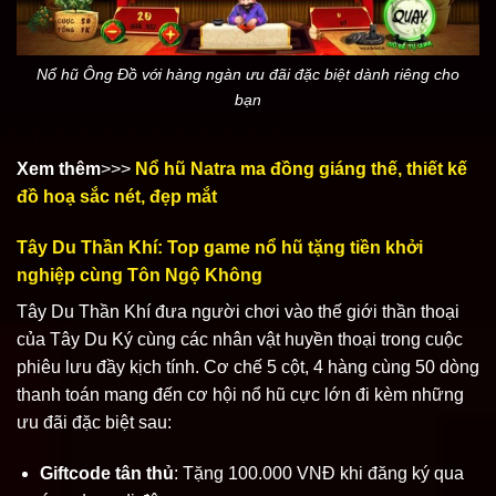
Nổ hũ Ông Đồ với hàng ngàn ưu đãi đặc biệt dành riêng cho
bạn
Xem thêm
>>>
Nổ hũ Natra ma đồng giáng thế,
thiết kế
đồ hoạ sắc nét, đẹp mắt
Tây Du Thần Khí: Top game nổ hũ tặng tiền khởi
nghiệp cùng Tôn Ngộ Không
Tây Du Thần Khí đưa người chơi vào thế giới thần thoại
của Tây Du Ký cùng các nhân vật huyền thoại trong cuộc
phiêu lưu đầy kịch tính. Cơ chế 5 cột, 4 hàng cùng 50 dòng
thanh toán mang đến cơ hội nổ hũ cực lớn đi kèm những
ưu đãi đặc biệt sau:
Giftcode tân thủ
: Tặng 100.000 VNĐ khi đăng ký qua