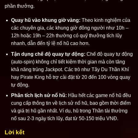
phần thưởng.
Quay hũ vào khung giờ vàng:
Theo kinh nghiệm của
các chuyên gia, các khung giờ đông người như 10h –
12h hoặc 19h – 22h thường có quỹ thưởng tích lũy
nhanh, dẫn đến tỷ lệ nổ hũ cao hơn.
Tận dụng chế độ quay tự động:
Chế độ quay tự động
(auto-spin) không chỉ tiết kiệm thời gian mà còn tăng
khả năng trúng Jackpot. Các trò như Tây Du Thần Khí
hay Pirate King hỗ trợ cài đặt từ 20 đến 100 vòng quay
tự động.
Phân tích lịch sử nổ hũ:
Hầu hết các game nổ hũ đều
cung cấp thông tin về lịch sử nổ hũ, bao gồm thời điểm
và giá trị hũ gần nhất. Ví dụ, hũ trong Thần tài thường
nổ sau 2-3 ngày tích lũy, đạt từ 50-150 triệu VNĐ.
Lời kết