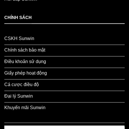
CHÍNH SÁCH
CSKH Sunwin
Chính sách bảo mật
Điều khoản sử dụng
Giấy phép hoạt động
Cá cược điều độ
Đại lý Sunwin
Khuyến mãi Sunwin