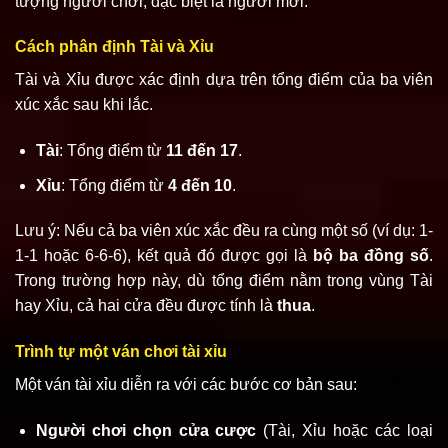
tượng người chơi, đặc biệt là người mới.
Cách phân định Tài và Xỉu
Tài và Xỉu được xác định dựa trên tổng điểm của ba viên
xúc xắc sau khi lắc.
Tài
: Tổng điểm từ
11 đến 17
.
Xỉu
: Tổng điểm từ
4 đến 10
.
Lưu ý: Nếu cả ba viên xúc xắc đều ra cùng một số (ví dụ: 1-
1-1 hoặc 6-6-6), kết quả đó được gọi là
bộ ba đồng số
.
Trong trường hợp này, dù tổng điểm nằm trong vùng Tài
hay Xỉu, cả hai cửa đều được tính là
thua
.
Trình tự một ván chơi tài xỉu
Một ván tài xỉu diễn ra với các bước cơ bản sau:
Người chơi chọn cửa cược
(Tài, Xỉu hoặc các loại