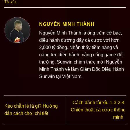
Tài xỉu
.
NGUYỄN MINH THÀNH
Nguyễn Minh Thành là ông trùm cờ bạc,
điều hành đường dây cá cược với hơn
2,000 tỷ đồng. Nhận thấy tiềm năng và
năng lực điều hành mảng cổng game đổi
thưởng. Sunwin chính thức mời Nguyễn
Minh Thành về làm Giám Đốc Điều Hành
Sunwin tại Việt Nam.
Cách đánh tài xỉu 1-3-2-4:
Kèo chẵn lẻ là gì? Hướng
Chiến thuật cá cược thông
dẫn cách chơi chi tiết
minh