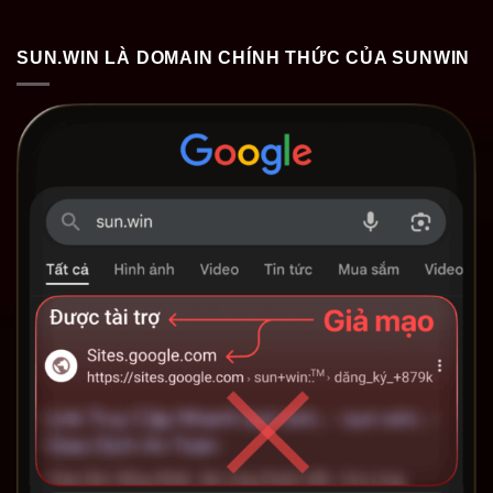
SUN.WIN LÀ DOMAIN CHÍNH THỨC CỦA SUNWIN