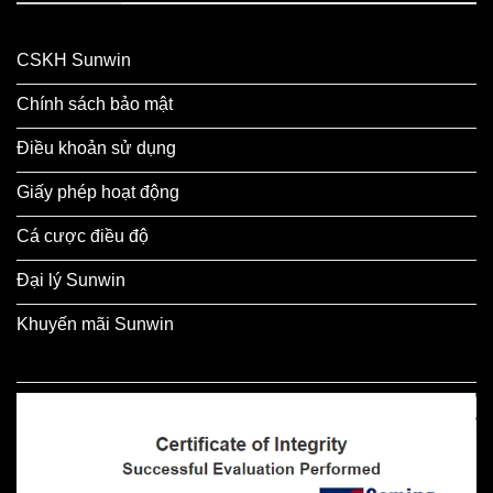
CSKH Sunwin
Chính sách bảo mật
Điều khoản sử dụng
Giấy phép hoạt động
Cá cược điều độ
Đại lý Sunwin
Khuyến mãi Sunwin