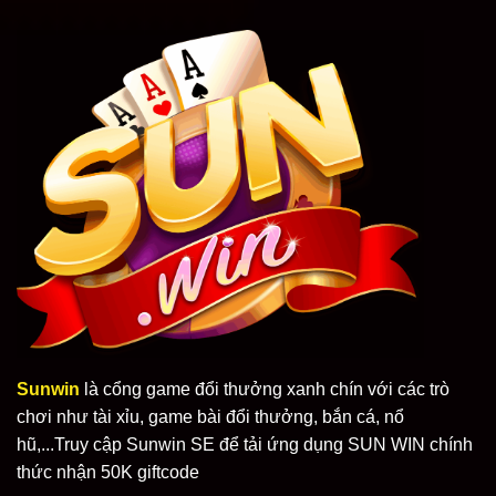
Sunwin
là cổng game đổi thưởng xanh chín với các trò
chơi như tài xỉu, game bài đổi thưởng, bắn cá, nổ
hũ,...Truy cập Sunwin SE để tải ứng dụng SUN WIN chính
thức nhận 50K giftcode