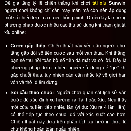
Để gia tăng tỷ lệ chiến thắng khi chơi
tài xỉu
Sunwin
,
người chơi không chỉ cần may mắn mà còn nên áp dụng
một số chiến lược cá cược thông minh. Dưới đây là những
phương pháp được nhiều cao thủ sử dụng khi tham gia tài
xỉu online:
Cược gấp thếp
: Chiến thuật này yêu cầu người chơi
tăng gấp đôi số tiền cược sau mỗi ván thua. Khi thắng,
bạn sẽ thu hồi toàn bộ số tiền đã mất và có lời. Đây là
phương pháp được nhiều người sử dụng để “gỡ” khi
gặp chuỗi thua, tuy nhiên cần cân nhắc kỹ về giới hạn
vốn và thời điểm dừng.
Soi cầu theo chuỗi
: Người chơi quan sát lịch sử ván
trước để xác định xu hướng ra Tài hoặc Xỉu. Nếu thấy
một cửa ra liên tiếp nhiều lần (ví dụ: Xỉu ra 4 lần liền),
có thể tiếp tục theo chuỗi đó với xác suất cao hơn.
Chiến thuật này dựa trên phân tích xu hướng thực tế
chứ không hoàn toàn ngẫu nhiên.