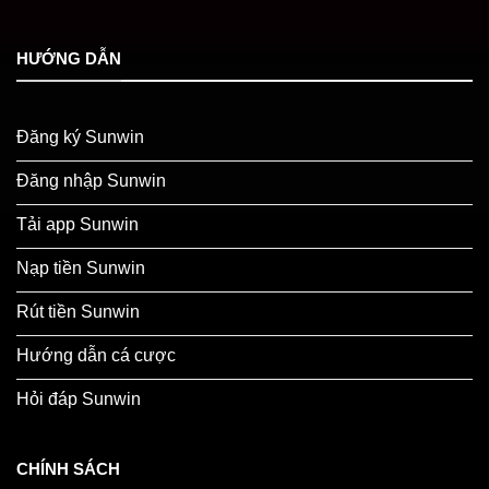
HƯỚNG DẪN
Đăng ký Sunwin
Đăng nhập Sunwin
Tải app Sunwin
Nạp tiền Sunwin
Rút tiền Sunwin
Hướng dẫn cá cược
Hỏi đáp Sunwin
CHÍNH SÁCH