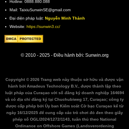
Hotline: 0888.880.088
Mail:
TaixiuSunwinSE@gmail.com
Đại diện pháp luật:
Nguyễn Minh Thành
Website:
https://sunwin3.cc/
© 2010 - 2025 - Điều hành bởi: Sunwin.org
Copyright © 2026 Trang web này thuộc sở hữu và được vận
hành bởi Amadeus Technology B.V., được thành lập theo
luật pháp của Curaçao với số đăng ký doanh nghiệp 164694
và có địa chỉ đăng ký tại Chuchubiweg 17, Curaçao; công ty
được cấp phép bởi Ủy ban Kiểm soát Cờ bạc Curaçao kể từ
ngày 16/12/2025 để cung cấp các trò chơi đỏ đen theo giấy
phép số OGL/2024/1272/1143, tuân thủ theo National
Ordinance on Offshore Games (Landsverordening