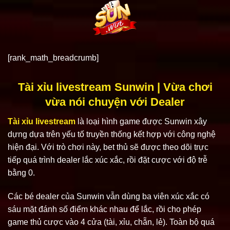
Bỏ
qua
nội
dung
[rank_math_breadcrumb]
Tài xỉu livestream Sunwin | Vừa chơi
vừa nói chuyện với Dealer
Tài xỉu livestream
là loại hình game được Sunwin xây
dựng dựa trên yếu tố truyền thống kết hợp với công nghệ
hiện đại. Với trò chơi này, bet thủ sẽ được theo dõi trực
tiếp quá trình dealer lắc xúc xắc, rồi đặt cược với độ trễ
bằng 0.
Các bé dealer của Sunwin vẫn dùng ba viên xúc xắc có
sáu mặt đánh số điểm khác nhau để lắc, rồi cho phép
game thủ cược vào 4 cửa (tài, xỉu, chẵn, lẻ). Toàn bộ quá