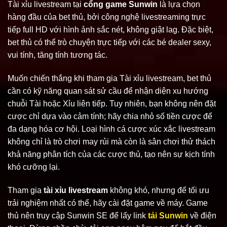
Tài xỉu livestream tại
cổng game Sunwin
là lựa chọn
hàng đầu của bet thủ, bởi công nghệ livestreaming trực
tiếp full HD với hình ảnh sắc nét, không giật lag. Đặc biệt,
bet thủ có thể trò chuyện trực tiếp với các bé dealer sexy,
vui tính, tăng tính tương tác.
Muốn chiến thắng khi tham gia Tài xỉu livestream, bet thủ
cần có kỹ năng quan sát sử cầu để nhận diện xu hướng
chuỗi Tài hoặc Xỉu liên tiếp. Tuy nhiên, bạn không nên đặt
cược chỉ dựa vào cảm tính; hãy chia nhỏ số tiền cược để
đa dạng hóa cơ hội. Loại hình cá cược xúc xắc livestream
không chỉ là trò chơi may rủi mà còn là sân chơi thử thách
khả năng phân tích của các cược thủ, tạo nên sự kịch tính
khó cưỡng lại.
Tham gia
tài xỉu livestream
không khó, nhưng để tối ưu
trải nghiệm nhất có thể, hãy cài đặt game về máy. Game
thủ nên truy cập Sunwin SE để lấy link
tải Sunwin
về điện