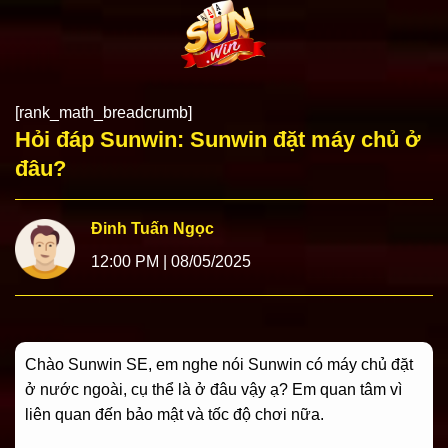
Bỏ
qua
nội
dung
[rank_math_breadcrumb]
Hỏi đáp Sunwin: Sunwin đặt máy chủ ở
đâu?
Đinh Tuấn Ngọc
12:00 PM | 08/05/2025
Chào Sunwin SE, em nghe nói Sunwin có máy chủ đặt
ở nước ngoài, cụ thể là ở đâu vậy ạ? Em quan tâm vì
liên quan đến bảo mật và tốc độ chơi nữa.