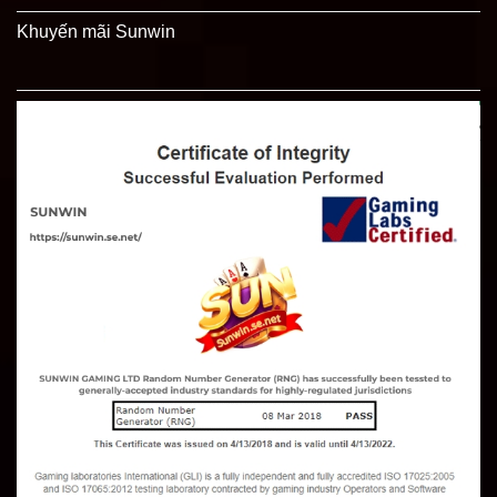
Khuyến mãi Sunwin