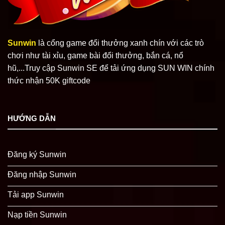
Sunwin
là cổng game đổi thưởng xanh chín với các trò
chơi như tài xỉu, game bài đổi thưởng, bắn cá, nổ
hũ,...Truy cập Sunwin SE để tải ứng dụng SUN WIN chính
thức nhận 50K giftcode
HƯỚNG DẪN
Đăng ký Sunwin
Đăng nhập Sunwin
Tải app Sunwin
Nạp tiền Sunwin