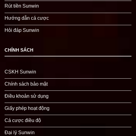
Rút tiền Sunwin
Hướng dẫn cá cược
Hỏi đáp Sunwin
CHÍNH SÁCH
CSKH Sunwin
Chính sách bảo mật
Điều khoản sử dụng
Giấy phép hoạt động
Cá cược điều độ
Đại lý Sunwin