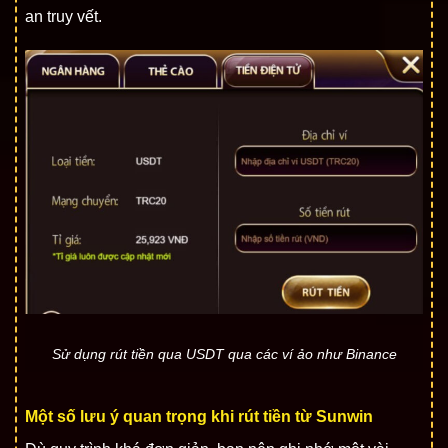
an truy vết.
Sử dụng rút tiền qua USDT qua các ví ảo như Binance
Một số lưu ý quan trọng khi rút tiền từ Sunwin