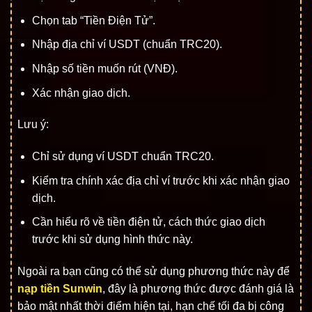
Chọn tab “Tiền Điện Tử”.
Nhập địa chỉ ví USDT (chuẩn TRC20).
Nhập số tiền muốn rút (VNĐ).
Xác nhận giao dịch.
Lưu ý:
Chỉ sử dụng ví USDT chuẩn TRC20.
Kiểm tra chính xác địa chỉ ví trước khi xác nhận giao
dịch.
Cần hiểu rõ về tiền điện tử, cách thức giao dịch
trước khi sử dụng hình thức này.
Ngoài ra bạn cũng có thể sử dụng phương thức này để
nạp tiền Sunwin
, đây là phương thức được đánh giá là
bảo mật nhất thời điểm hiện tại, hạn chế tối đa bị công