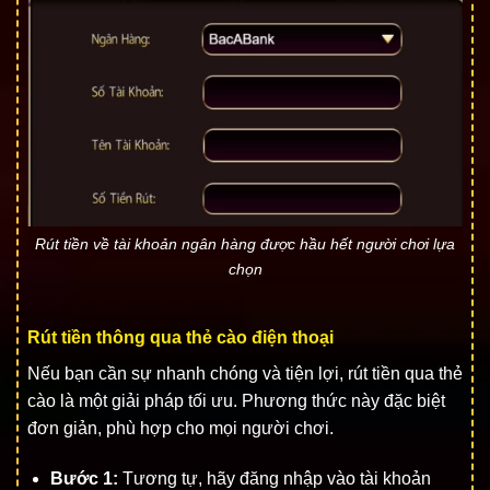
Rút tiền về tài khoản ngân hàng được hầu hết người chơi lựa
chọn
Rút tiền thông qua thẻ cào điện thoại
Nếu bạn cần sự nhanh chóng và tiện lợi, rút tiền qua thẻ
cào là một giải pháp tối ưu. Phương thức này đặc biệt
đơn giản, phù hợp cho mọi người chơi.
Bước 1:
Tương tự, hãy đăng nhập vào tài khoản