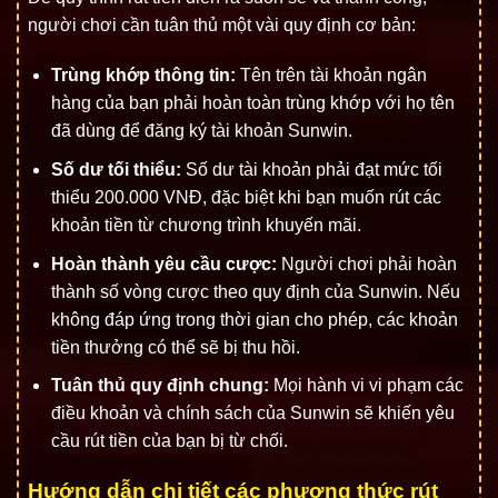
người chơi cần tuân thủ một vài quy định cơ bản:
Trùng khớp thông tin:
Tên trên tài khoản ngân
hàng của bạn phải hoàn toàn trùng khớp với họ tên
đã dùng để đăng ký tài khoản Sunwin.
Số dư tối thiểu:
Số dư tài khoản phải đạt mức tối
thiểu 200.000 VNĐ, đặc biệt khi bạn muốn rút các
khoản tiền từ chương trình khuyến mãi.
Hoàn thành yêu cầu cược:
Người chơi phải hoàn
thành số vòng cược theo quy định của Sunwin. Nếu
không đáp ứng trong thời gian cho phép, các khoản
tiền thưởng có thể sẽ bị thu hồi.
Tuân thủ quy định chung:
Mọi hành vi vi phạm các
điều khoản và chính sách của Sunwin sẽ khiến yêu
cầu rút tiền của bạn bị từ chối.
Hướng dẫn chi tiết các phương thức rút