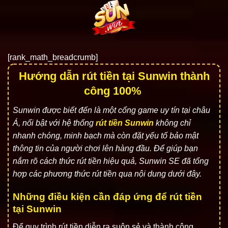
Bỏ
qua
nội
dung
[rank_math_breadcrumb]
Hướng dẫn rút tiền tại Sunwin thành
công 100%
Sunwin được biết đến là một cổng game uy tín tại châu
Á, nổi bật với hệ thống
rút tiền Sunwin
không chỉ
nhanh chóng, minh bạch mà còn đặt yếu tố bảo mật
thông tin của người chơi lên hàng đầu. Để giúp bạn
nắm rõ cách thức rút tiền hiệu quả, Sunwin SE đã tổng
hợp các phương thức rút tiền qua nội dung dưới đây.
Những điều kiện cần đáp ứng để rút tiền
tại Sunwin
Để quy trình rút tiền diễn ra suôn sẻ và thành công,