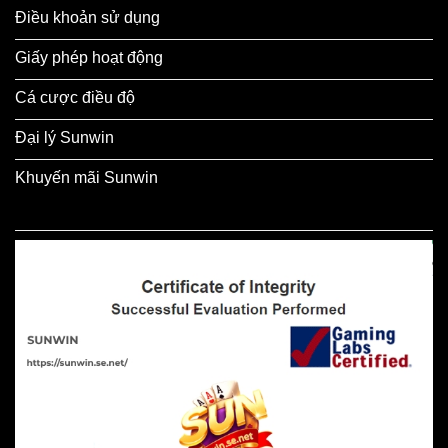
Điều khoản sử dụng
Giấy phép hoạt động
Cá cược điều độ
Đại lý Sunwin
Khuyến mãi Sunwin