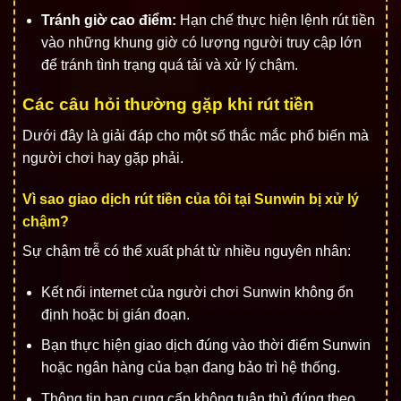
Tránh giờ cao điểm:
Hạn chế thực hiện lệnh rút tiền
vào những khung giờ có lượng người truy cập lớn
để tránh tình trạng quá tải và xử lý chậm.
Các câu hỏi thường gặp khi rút tiền
Dưới đây là giải đáp cho một số thắc mắc phổ biến mà
người chơi hay gặp phải.
Vì sao giao dịch rút tiền của tôi tại Sunwin bị xử lý
chậm?
Sự chậm trễ có thể xuất phát từ nhiều nguyên nhân:
Kết nối internet của người chơi Sunwin không ổn
định hoặc bị gián đoạn.
Bạn thực hiện giao dịch đúng vào thời điểm Sunwin
hoặc ngân hàng của bạn đang bảo trì hệ thống.
Thông tin bạn cung cấp không tuân thủ đúng theo