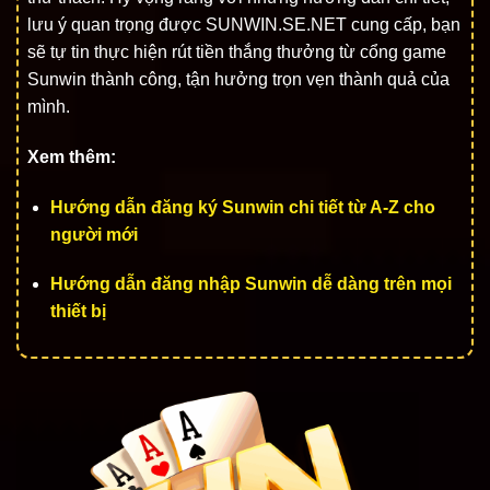
lưu ý quan trọng được
SUNWIN.SE.NET
cung cấp, bạn
sẽ tự tin thực hiện rút tiền thắng thưởng từ cổng game
Sunwin thành công, tận hưởng trọn vẹn thành quả của
mình.
Xem thêm:
Hướng dẫn đăng ký Sunwin chi tiết từ A-Z cho
người mới
Hướng dẫn đăng nhập Sunwin dễ dàng trên mọi
thiết bị