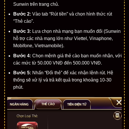
Sunwin trên trang chủ.
Bước 2:
Vào tab “Rút tiền” và chọn hình thức rút
“Thẻ cào”.
Bước 3:
Lựa chọn nhà mạng bạn muốn đổi (Sunwin
hỗ trợ các nhà mạng lớn như Viettel, Vinaphone,
Mobifone, Vietnamobile).
Bước 4:
Chọn mệnh giá thẻ cào bạn muốn nhận, với
các mức từ 50.000 VNĐ đến 500.000 VNĐ.
Bước 5:
Nhấn “Đổi thẻ” để xác nhận lệnh rút. Hệ
thống sẽ xử lý và trả kết quả trong khoảng 10-30
phút.