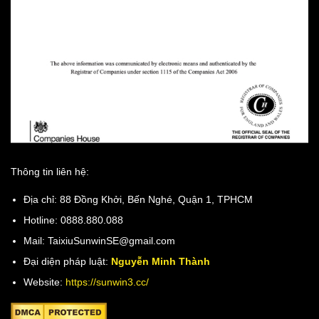
Thông tin liên hệ:
Địa chỉ: 88 Đồng Khởi, Bến Nghé, Quận 1, TPHCM
Hotline: 0888.880.088
Mail:
TaixiuSunwinSE@gmail.com
Đại diện pháp luật:
Nguyễn Minh Thành
Website:
https://sunwin3.cc/