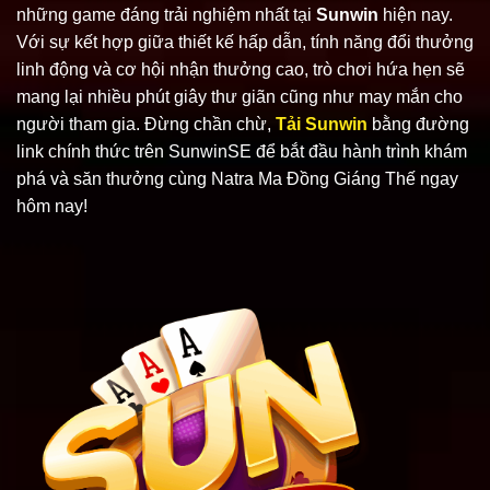
những game đáng trải nghiệm nhất tại
Sunwin
hiện nay.
Với sự kết hợp giữa thiết kế hấp dẫn, tính năng đổi thưởng
linh động và cơ hội nhận thưởng cao, trò chơi hứa hẹn sẽ
mang lại nhiều phút giây thư giãn cũng như may mắn cho
người tham gia. Đừng chần chừ,
Tải Sunwin
bằng đường
link chính thức trên SunwinSE để bắt đầu hành trình khám
phá và săn thưởng cùng Natra Ma Đồng Giáng Thế ngay
hôm nay!