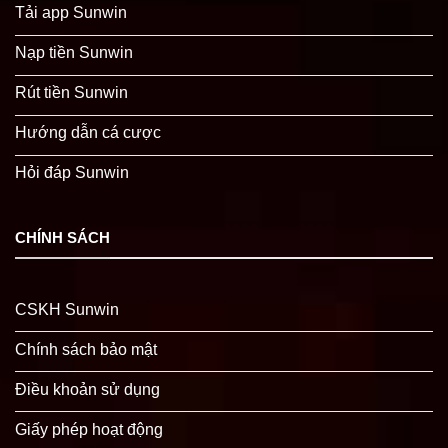
Tải app Sunwin
Nạp tiền Sunwin
Rút tiền Sunwin
Hướng dẫn cá cược
Hỏi đáp Sunwin
CHÍNH SÁCH
CSKH Sunwin
Chính sách bảo mật
Điều khoản sử dụng
Giấy phép hoạt động