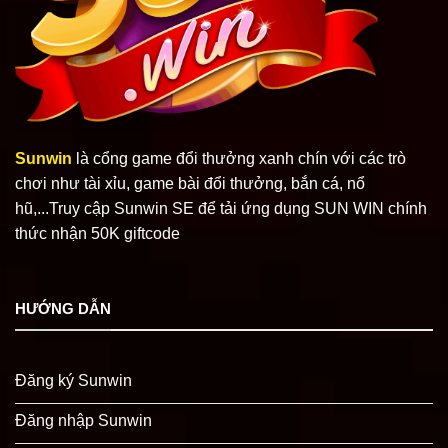
Sunwin
là cổng game đổi thưởng xanh chín với các trò
chơi như tài xỉu, game bài đổi thưởng, bắn cá, nổ
hũ,...Truy cập Sunwin SE để tải ứng dụng SUN WIN chính
thức nhận 50K giftcode
HƯỚNG DẪN
Đăng ký Sunwin
Đăng nhập Sunwin