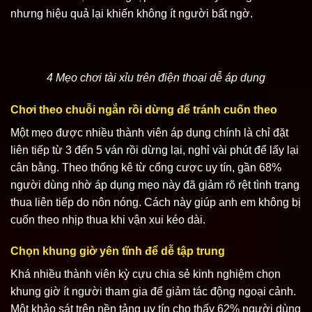
nhưng hiệu quả lại khiến không ít người bất ngờ.
4 Mẹo chơi tài xỉu trên điện thoại dễ áp dụng
Chơi theo chuỗi ngắn rồi dừng để tránh cuốn theo
Một mẹo được nhiều thành viên áp dụng chính là chỉ đặt
liên tiếp từ 3 đến 5 ván rồi dừng lại, nghỉ vài phút để lấy lại
cân bằng. Theo thống kê từ cổng cược uy tín, gần 68%
người dùng nhờ áp dụng mẹo này đã giảm rõ rệt tình trạng
thua liên tiếp do nôn nóng. Cách này giúp anh em không bị
cuốn theo nhịp thua khi vận xui kéo dài.
Chọn khung giờ yên tĩnh để dễ tập trung
Khá nhiều thành viên kỳ cựu chia sẻ kinh nghiệm chọn
khung giờ ít người tham gia để giảm tác động ngoại cảnh.
Một khảo sát trên nền tảng uy tín cho thấy 62% người dùng