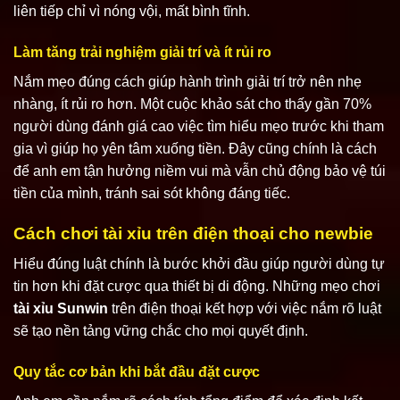
liên tiếp chỉ vì nóng vội, mất bình tĩnh.
Làm tăng trải nghiệm giải trí và ít rủi ro
Nắm mẹo đúng cách giúp hành trình giải trí trở nên nhẹ
nhàng, ít rủi ro hơn. Một cuộc khảo sát cho thấy gần 70%
người dùng đánh giá cao việc tìm hiểu mẹo trước khi tham
gia vì giúp họ yên tâm xuống tiền. Đây cũng chính là cách
để anh em tận hưởng niềm vui mà vẫn chủ động bảo vệ túi
tiền của mình, tránh sai sót không đáng tiếc.
Cách chơi tài xỉu trên điện thoại cho newbie
Hiểu đúng luật chính là bước khởi đầu giúp người dùng tự
tin hơn khi đặt cược qua thiết bị di động. Những mẹo chơi
tài xỉu Sunwin
trên điện thoại kết hợp với việc nắm rõ luật
sẽ tạo nền tảng vững chắc cho mọi quyết định.
Quy tắc cơ bản khi bắt đầu đặt cược