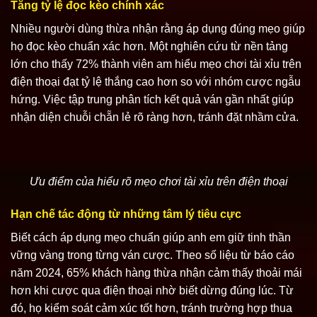
Tăng tỷ lệ đọc kèo chính xác
Nhiều người dùng thừa nhận rằng áp dụng đúng mẹo giúp
họ đọc kèo chuẩn xác hơn. Một nghiên cứu từ nền tảng
lớn cho thấy 72% thành viên am hiểu mẹo chơi tài xỉu trên
điện thoại đạt tỷ lệ thắng cao hơn so với nhóm cược ngẫu
hứng. Việc tập trung phân tích kết quả ván gần nhất giúp
nhận diện chuỗi chẵn lẻ rõ ràng hơn, tránh đặt nhầm cửa.
Ưu điểm của hiểu rõ mẹo chơi tài xỉu trên điện thoại
Hạn chế tác động từ những tâm lý tiêu cực
Biết cách áp dụng mẹo chuẩn giúp anh em giữ tinh thần
vững vàng trong từng ván cược. Theo số liệu từ báo cáo
năm 2024, 65% khách hàng thừa nhận cảm thấy thoải mái
hơn khi cược qua điện thoại nhờ biết dừng đúng lúc. Từ
đó, họ kiểm soát cảm xúc tốt hơn, tránh trường hợp thua