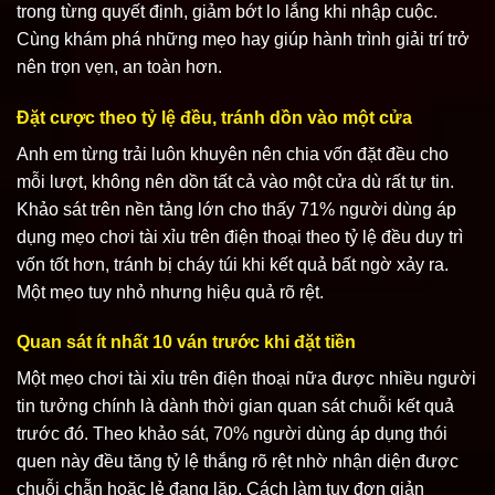
trong từng quyết định, giảm bớt lo lắng khi nhập cuộc.
Cùng khám phá những mẹo hay giúp hành trình giải trí trở
nên trọn vẹn, an toàn hơn.
Đặt cược theo tỷ lệ đều, tránh dồn vào một cửa
Anh em từng trải luôn khuyên nên chia vốn đặt đều cho
mỗi lượt, không nên dồn tất cả vào một cửa dù rất tự tin.
Khảo sát trên nền tảng lớn cho thấy 71% người dùng áp
dụng mẹo chơi tài xỉu trên điện thoại theo tỷ lệ đều duy trì
vốn tốt hơn, tránh bị cháy túi khi kết quả bất ngờ xảy ra.
Một mẹo tuy nhỏ nhưng hiệu quả rõ rệt.
Quan sát ít nhất 10 ván trước khi đặt tiền
Một mẹo chơi tài xỉu trên điện thoại nữa được nhiều người
tin tưởng chính là dành thời gian quan sát chuỗi kết quả
trước đó. Theo khảo sát, 70% người dùng áp dụng thói
quen này đều tăng tỷ lệ thắng rõ rệt nhờ nhận diện được
chuỗi chẵn hoặc lẻ đang lặp. Cách làm tuy đơn giản