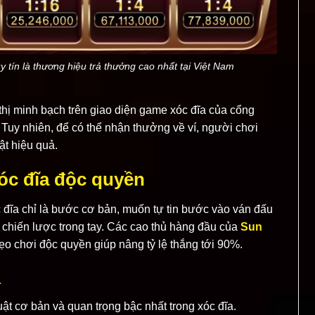
tín là thương hiệu trả thưởng cao nhất tại Việt Nam
thị minh bạch trên giao diện game xóc đĩa của cổng
 Tuy nhiên, để có thể nhận thưởng về ví, người chơi
ật hiệu quả.
óc đĩa độc quyền
c đĩa chỉ là bước cơ bản, muốn tự tin bước vào ván đấu
ó chiến lược trong tay. Các cao thủ hàng đầu của
Sun
ẹo chơi độc quyền giúp nâng tỷ lệ thắng tới 90%.
a
uật cơ bản và quan trọng bậc nhất trong xóc đĩa.