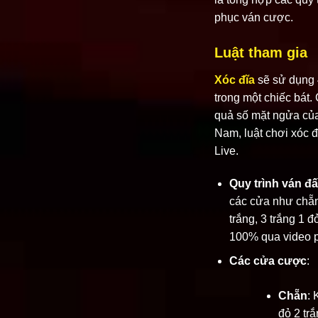
phục ván cược.
Luật tham gia
Xóc đĩa
sẽ sử dụng 4
trong một chiếc bát
quả số mặt ngửa của
Nam, luật chơi xóc 
Live.
Quy trình ván đ
các cửa như chẵn,
trắng, 3 trắng 1 
100% qua video ph
Các cửa cược
:
Chẵn
: 
đỏ 2 tr