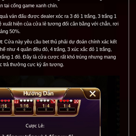
n tại cổng game xanh chín.
 quả ván đấu được dealer xóc ra 3 đỏ 1 trắng, 3 trắng 1
lệ xuất hiện của cửa lẻ tương đối cân bằng với chẵn, rơi
oảng 50%.
t
: Cửa này yêu cầu bet thủ phải dự đoán chính xác kết
thể như 4 quân đều đỏ, 4 trắng, 3 xúc xắc đỏ 1 trắng,
trắng 1 đỏ. Đây là cửa cược rất khó trúng nhưng mang
 trả thưởng cực kỳ ấn tượng.