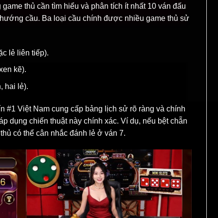
game thủ cần tìm hiểu và phân tích ít nhất 10 ván đấu
u hướng cầu. Ba loại cầu chính được nhiều game thủ sử
 lẻ liên tiếp).
xen kẽ).
 hai lẻ).
 #1 Việt Nam cung cấp bảng lịch sử rõ ràng và chính
p dụng chiến thuật này chính xác. Ví dụ, nếu bệt chẵn
thủ có thể cân nhắc đánh lẻ ở ván 7.