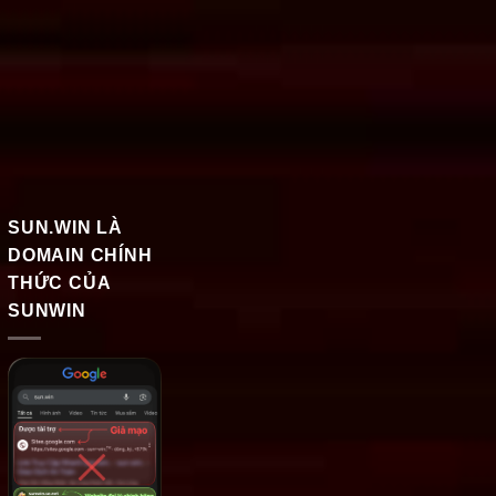
SUN.WIN LÀ
DOMAIN CHÍNH
THỨC CỦA
SUNWIN