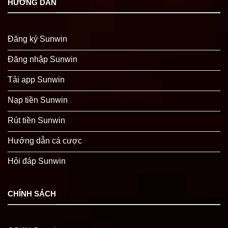
HƯỚNG DẪN
Đăng ký Sunwin
Đăng nhập Sunwin
Tải app Sunwin
Nạp tiền Sunwin
Rút tiền Sunwin
Hướng dẫn cá cược
Hỏi đáp Sunwin
CHÍNH SÁCH