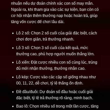
nhuận nếu dự đoán chính xác con số may mắn.
Ngoài ra, khi tham gia vào các sự kiện, bạn còn có
cơ hội nhận thêm thưởng nạp hoặc hoàn trả, giúp
tăng vốn cược để chơi lâu dài.
Lô 2 số: Chọn 2 số cuối của giải đặc biệt, cách
chơi đơn giản, trả thưởng nhanh.
Lô 3 số: Chọn 3 số cuối của kết quả, mức
thưởng cao, phù hợp người muốn thắng lớn.
Lô xiên: Đặt cược nhiều con số cùng lúc, trúng
đủ mới nhận thưởng, thưởng nhân cao.
Lô kép: Cược vào các cặp số giống nhau như
00, 11, 22, dễ chơi, tỷ lệ thắng ổn định.
Đề đầu/đuôi: Dự đoán số đầu hoặc cuối giải
đặc biệt, tỷ lệ trả thưởng rõ ràng, minh bạch.
Bao lô: Chọn nhiều số trong một lần cược, tăng