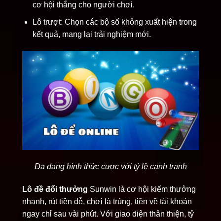
cơ hội thắng cho người chơi.
Lô trượt: Chọn các bộ số không xuất hiện trong
kết quả, mang lại trải nghiệm mới.
Đa dạng hình thức cược với tỷ lệ cạnh tranh
Lô đề đổi thưởng
Sunwin là cơ hội kiếm thưởng
nhanh, rút tiền dễ, chơi là trúng, tiền về tài khoản
ngay chỉ sau vài phút. Với giao diện thân thiện, tỷ