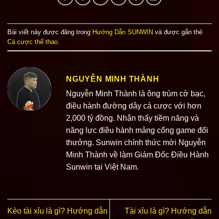
Bài viết này được đăng trong
Hướng Dẫn SUNWIN
và được gắn thẻ
Cá cược thể thao
.
NGUYỄN MINH THÀNH
Nguyễn Minh Thành là ông trùm cờ bạc,
điều hành đường dây cá cược với hơn
2,000 tỷ đồng. Nhận thấy tiềm năng và
năng lực điều hành mảng cổng game đổi
thưởng. Sunwin chính thức mời Nguyễn
Minh Thành về làm Giám Đốc Điều Hành
Sunwin tại Việt Nam.
Kèo tài xỉu là gì? Hướng dẫn
Tài xỉu là gì? Hướng dẫn