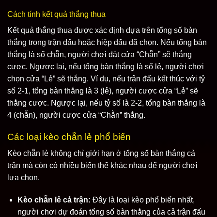
Cách tính kết quả thắng thua
Kết quả thắng thua được xác định dựa trên tổng số bàn
thắng trong trận đấu hoặc hiệp đấu đã chọn. Nếu tổng bàn
thắng là số chẵn, người chơi đặt cửa “Chẵn” sẽ thắng
cược. Ngược lại, nếu tổng bàn thắng là số lẻ, người chơi
chọn cửa “Lẻ” sẽ thắng. Ví dụ, nếu trận đấu kết thúc với tỷ
số 2-1, tổng bàn thắng là 3 (lẻ), người cược cửa “Lẻ” sẽ
thắng cược. Ngược lại, nếu tỷ số là 2-2, tổng bàn thắng là
4 (chẵn), người cược cửa “Chẵn” thắng.
Các loại kèo chẵn lẻ phổ biến
Kèo chẵn lẻ không chỉ giới hạn ở tổng số bàn thắng cả
trận mà còn có nhiều biến thể khác nhau để người chơi
lựa chọn.
Kèo chẵn lẻ cả trận:
Đây là loại kèo phổ biến nhất,
người chơi dự đoán tổng số bàn thắng của cả trận đấu