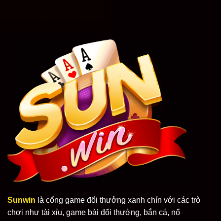
Sunwin
là cổng game đổi thưởng xanh chín với các trò
chơi như tài xỉu, game bài đổi thưởng, bắn cá, nổ