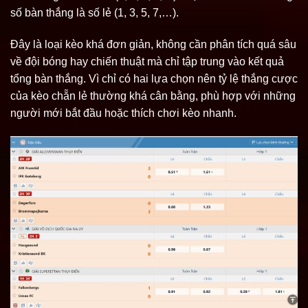
số bàn thắng là số lẻ (1, 3, 5, 7,…).
Đây là loại kèo khá đơn giản, không cần phân tích quá sâu
về đội bóng hay chiến thuật mà chỉ tập trung vào kết quả
tổng bàn thắng. Vì chỉ có hai lựa chọn nên tỷ lệ thắng cược
của kèo chẵn lẻ thường khá cân bằng, phù hợp với những
người mới bắt đầu hoặc thích chơi kèo nhanh.