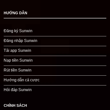
HƯỚNG DẪN
Đăng ký Sunwin
Đăng nhập Sunwin
Tải app Sunwin
Nạp tiền Sunwin
Rút tiền Sunwin
Hướng dẫn cá cược
Hỏi đáp Sunwin
CHÍNH SÁCH