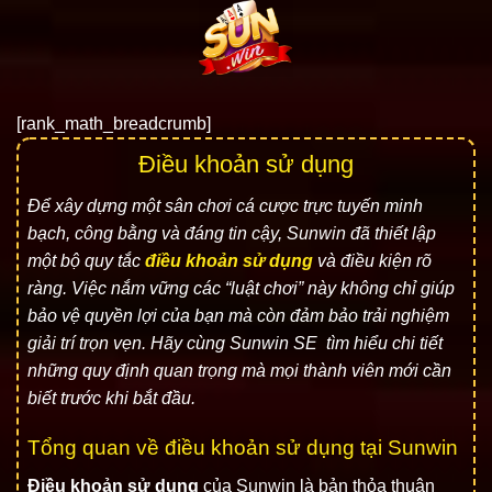
Bỏ
qua
nội
dung
[rank_math_breadcrumb]
Điều khoản sử dụng
Để xây dựng một sân chơi cá cược trực tuyến minh
bạch, công bằng và đáng tin cậy, Sunwin đã thiết lập
một bộ quy tắc
điều khoản sử dụng
và điều kiện rõ
ràng. Việc nắm vững các “luật chơi” này không chỉ giúp
bảo vệ quyền lợi của bạn mà còn đảm bảo trải nghiệm
giải trí trọn vẹn. Hãy cùng Sunwin SE tìm hiểu chi tiết
những quy định quan trọng mà mọi thành viên mới cần
biết trước khi bắt đầu.
Tổng quan về điều khoản sử dụng tại Sunwin
Điều khoản sử dụng
của Sunwin là bản thỏa thuận