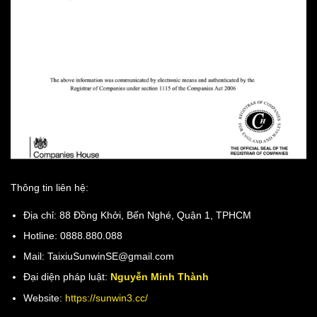
Thông tin liên hệ:
Địa chỉ: 88 Đồng Khởi, Bến Nghé, Quận 1, TPHCM
Hotline: 0888.880.088
Mail:
TaixiuSunwinSE@gmail.com
Đại diện pháp luật:
Nguyễn Minh Thành
Website:
https://sunwin3.cc/