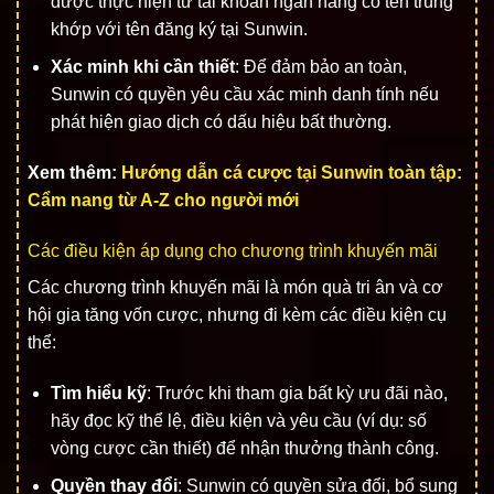
được thực hiện từ tài khoản ngân hàng có tên trùng
khớp với tên đăng ký tại Sunwin.
Xác minh khi cần thiết
: Để đảm bảo an toàn,
Sunwin có quyền yêu cầu xác minh danh tính nếu
phát hiện giao dịch có dấu hiệu bất thường.
Xem thêm:
Hướng dẫn cá cược tại Sunwin toàn tập:
Cẩm nang từ A-Z cho người mới
Các điều kiện áp dụng cho chương trình khuyến mãi
Các chương trình khuyến mãi là món quà tri ân và cơ
hội gia tăng vốn cược, nhưng đi kèm các điều kiện cụ
thể:
Tìm hiểu kỹ
: Trước khi tham gia bất kỳ ưu đãi nào,
hãy đọc kỹ thể lệ, điều kiện và yêu cầu (ví dụ: số
vòng cược cần thiết) để nhận thưởng thành công.
Quyền thay đổi
: Sunwin có quyền sửa đổi, bổ sung