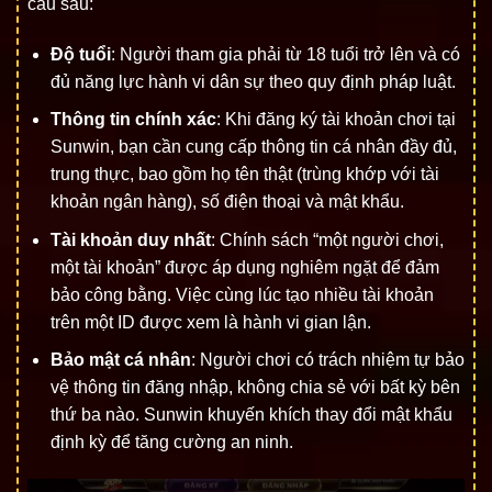
cầu sau:
Độ tuổi
: Người tham gia phải từ 18 tuổi trở lên và có
đủ năng lực hành vi dân sự theo quy định pháp luật.
Thông tin chính xác
: Khi đăng ký tài khoản chơi tại
Sunwin, bạn cần cung cấp thông tin cá nhân đầy đủ,
trung thực, bao gồm họ tên thật (trùng khớp với tài
khoản ngân hàng), số điện thoại và mật khẩu.
Tài khoản duy nhất
: Chính sách “một người chơi,
một tài khoản” được áp dụng nghiêm ngặt để đảm
bảo công bằng. Việc cùng lúc tạo nhiều tài khoản
trên một ID được xem là hành vi gian lận.
Bảo mật cá nhân
: Người chơi có trách nhiệm tự bảo
vệ thông tin đăng nhập, không chia sẻ với bất kỳ bên
thứ ba nào. Sunwin khuyến khích thay đổi mật khẩu
định kỳ để tăng cường an ninh.