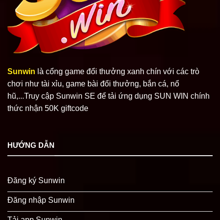
Sunwin
là cổng game đổi thưởng xanh chín với các trò
chơi như tài xỉu, game bài đổi thưởng, bắn cá, nổ
hũ,...Truy cập Sunwin SE để tải ứng dụng SUN WIN chính
thức nhận 50K giftcode
HƯỚNG DẪN
Đăng ký Sunwin
Đăng nhập Sunwin
Tải app Sunwin