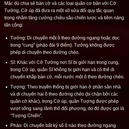
Mặc dù chia sẻ bàn cờ và các loại quân cơ bản với Cờ
Tướng, Cờ úp đã đưa ra một số sửa đổi quy tắc quan
trọng nhằm tăng cường chiều sâu chiến lược và tiềm năng
tấn công:
Tướng: Di chuyển một ô theo đường ngang hoặc dọc
trong “cung” (pháo đài 9 điểm). Tướng không được
phép di chuyển theo đường chéo.
Sĩ: Khác với Cờ Tướng nơi Sĩ bị giới hạn trong cung,
trong Cờ úp, quân Sĩ không bị giới hạn và có thể di
chuyển khắp bàn cờ, mỗi nước một ô theo đường chéo.
Tượng: Theo truyền thống bị giới hạn ở phần sân nhà
và di chuyển hai ô theo đường chéo (bị chặn bởi các
quân cờ khác), trong Cờ úp, quân Tượng được phép
vượt sông sang lãnh thổ đối phương, do đó được gọi là
“Tượng Chiến”.
Pháo: Di chuyển bất kỳ số ô nào theo đường ngang