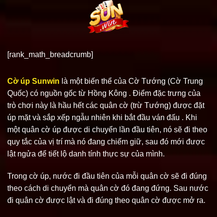
Bỏ
qua
nội
dung
[rank_math_breadcrumb]
Cờ úp Sunwin
là một biến thể của Cờ Tướng (Cờ Trung
Quốc) có nguồn gốc từ Hồng Kông . Điểm đặc trưng của
trò chơi này là hầu hết các quân cờ (trừ Tướng) được đặt
úp mặt và sắp xếp ngẫu nhiên khi bắt đầu ván đấu . Khi
một quân cờ úp được di chuyển lần đầu tiên, nó sẽ đi theo
quy tắc của vị trí mà nó đang chiếm giữ, sau đó mới được
lật ngửa để tiết lộ danh tính thực sự của mình.
Trong cờ úp, nước đi đầu tiên của mỗi quân cờ sẽ đi đúng
theo cách di chuyển mà quân cờ đó đang đứng. Sau nước
đi quân cờ được lật và đi đúng theo quân cờ được mở ra.