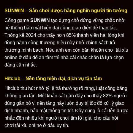
SUNWIN – Sân chơi được hàng nghìn người tin tưởng
Cổng game
SUNWIN
tạo dựng chỗ đứng vững chắc nhờ
hệ thống bảo mật hiện đại cùng giao diện dễ thao tác.
Thống kê 2024 cho thấy hơn 85% thành viên hài lòng khi
đồng hành cùng thương hiệu này nhờ chính sách trả
thưởng minh bạch. Nếu anh em còn băn khoăn chơi tài xỉu
online ở đâu để an tâm thì nhà cái chắc chắn là lựa chọn
đáng cân nhắc.
Hitclub – Nền tảng hiện đại, dịch vụ tận tâm
Hitclub thu hút nhờ tỷ lệ trả thưởng rõ ràng, luật công bằng,
không gian lận. Một khảo sát gần đây cho thấy 82% người
dùng gắn bó vì nền tảng này luôn duy trì tốc độ xử lý giao
dịch nhanh, bảo mật thông tin tốt. Đây cũng là cái tên được
nhắc đến nhiều khi người chơi tìm lời giải cho câu hỏi
chơi tài xỉu online ở đâu uy tín.