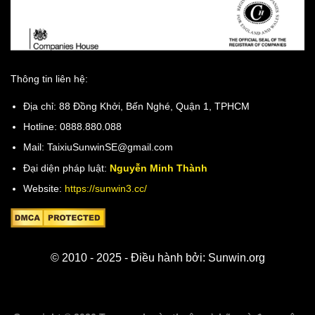
Thông tin liên hệ:
Địa chỉ: 88 Đồng Khởi, Bến Nghé, Quận 1, TPHCM
Hotline: 0888.880.088
Mail:
TaixiuSunwinSE@gmail.com
Đại diện pháp luật:
Nguyễn Minh Thành
Website:
https://sunwin3.cc/
© 2010 - 2025 - Điều hành bởi: Sunwin.org