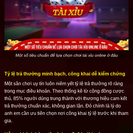
Một số tiêu chuẩn để lựa chọn chơi tài xỉu online ở đâu
Tỷ lệ trả thưởng minh bạch, công khai dễ kiểm chứng
Một sân chơi uy tín luôn niêm yết tỷ lệ trả thưởng rõ ràng
trong mục điều khoản. Theo thống kê từ cộng đồng cược
thủ, 85% người dùng trung thành với thương hiệu cam kết
trả thưởng chuẩn xác, không gian lận. Đó chính là lý do
anh em cần ưu tiên chọn nơi công khai tỷ lệ trước khi tham
gia.